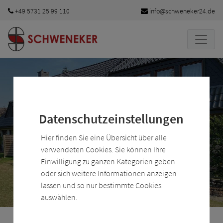
Zum Hauptinhalt springen
+49 5731 25 99 110
info@schweneker24.de
Schweneker - Immobilien
Slide 1 von 1
Datenschutzeinstellungen
Hier finden Sie eine Übersicht über alle
verwendeten Cookies. Sie können Ihre
Einwilligung zu ganzen Kategorien geben
Immobilienvermittlung
oder sich weitere Informationen anzeigen
lassen und so nur bestimmte Cookies
auswählen.