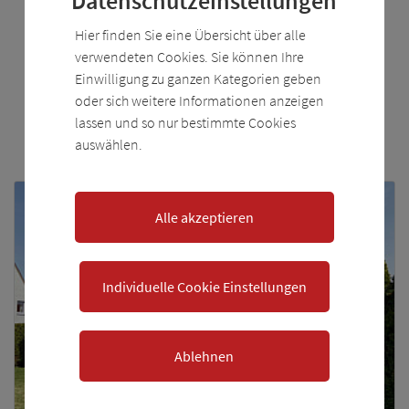
Datenschutzeinstellungen
Referenzen Verkauf
Hier finden Sie eine Übersicht über alle
verwendeten Cookies. Sie können Ihre
Hier finden Sie eine kleine Auswahl von
Einwilligung zu ganzen Kategorien geben
unseren verkauften Immobilien und
oder sich weitere Informationen anzeigen
Grundstücken.
lassen und so nur bestimmte Cookies
auswählen.
Alle akzeptieren
Individuelle Cookie Einstellungen
Ablehnen