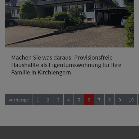
Machen Sie was daraus! Provisionsfreie
Haushälfte als Eigentumswohnung für Ihre
Familie in Kirchlengern!
vorherige
1
2
3
4
5
6
7
8
9
10