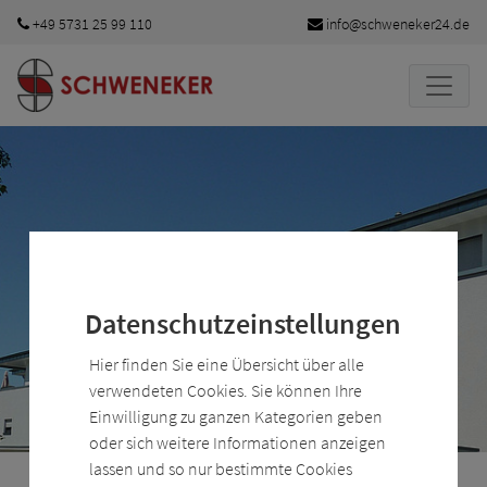
Zum Hauptinhalt springen
+49 5731 25 99 110
info@schweneker24.de
Schweneker - Wohnungsb
Slide 1 von 1
Datenschutzeinstellungen
Hier finden Sie eine Übersicht über alle
Wohnungsbau
verwendeten Cookies. Sie können Ihre
Einwilligung zu ganzen Kategorien geben
oder sich weitere Informationen anzeigen
lassen und so nur bestimmte Cookies