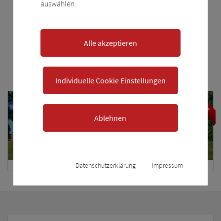
auswählen.
STILVOLL WOHNEN
MITTEN IN LÖHNE-
Alle akzeptieren
GOHFELD
Individuelle Cookie Einstellungen
VERKAUFT
Ablehnen
Datenschutzerklärung
Impressum