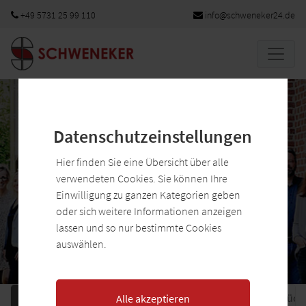
Zum Hauptinhalt springen
+49 5731 25 99 110
info@schweneker24.de
Slide 1 von 1
Datenschutzeinstellungen
Datenschutzeinstellungen
Hier finden Sie eine Übersicht über alle
Hier finden Sie eine Übersicht über alle
verwendeten Cookies. Sie können Ihre
verwendeten Cookies. Sie können Ihre
Einwilligung zu ganzen Kategorien geben
Einwilligung zu ganzen Kategorien geben
oder sich weitere Informationen anzeigen
oder sich weitere Informationen anzeigen
lassen und so nur bestimmte Cookies
lassen und so nur bestimmte Cookies
auswählen.
auswählen.
Einleitung
Immobilientyp
Eigenschaften
Grundstück
Alle akzeptieren
Alle akzeptieren