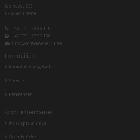
Weihestr. 100
D-
32584
Löhne
+49 5731 25 99 110
+49 5731 25 99 150
info@schweneker24.de
Immobilien
Immobilienangebote
Service
Referenzen
Architektenhäuser
Ihr Weg zum Haus
Grundstücke